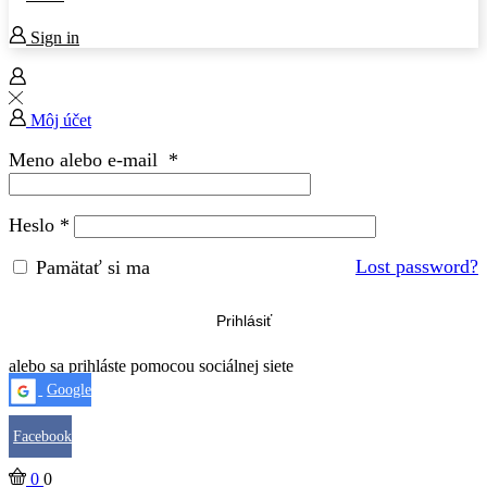
Sign in
Môj účet
Meno alebo e-mail
*
Heslo
*
Lost password?
Pamätať si ma
Prihlásiť
alebo sa prihláste pomocou sociálnej siete
Google
Facebook
0
0