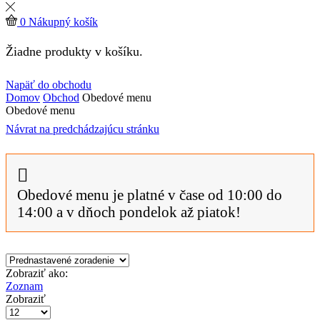
0
Nákupný košík
Žiadne produkty v košíku.
Napäť do obchodu
Domov
Obchod
Obedové menu
Obedové menu
Návrat na predchádzajúcu stránku
Obedové menu je platné v čase od 10:00 do
14:00 a v dňoch pondelok až piatok!
Zobraziť ako:
Zoznam
Zobraziť
Počet