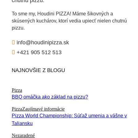
chutnú pizzu.
To sme my, Houdini PIZZA! Máme šikovných a
skúsených kuchárov, ktorí vedia upiecť nielen chutnú
pizzu.
info@houdinipizza.sk
+421 905 512 513
NAJNOVŠIE Z BLOGU
Pizza
BBQ omáčka ako základ na pizzu?
Pizza
Zaujímavé informácie
Pizza World Championship: Súťaž umenia a vášne v
Taliansku
Nezaradené