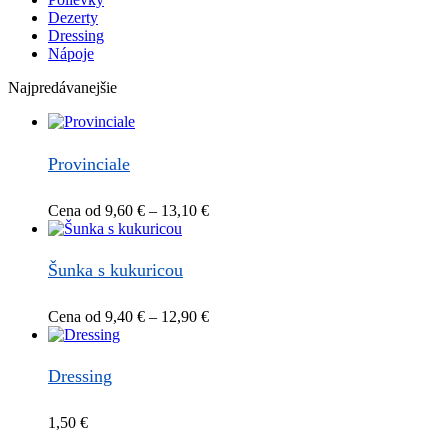
produktu.
Dezerty
Dressing
Nápoje
Najpredávanejšie
Provinciale
Price
Cena od
9,60
€
–
13,10
€
range:
9,60 €
through
Šunka s kukuricou
13,10 €
Price
Cena od
9,40
€
–
12,90
€
range:
9,40 €
through
Dressing
12,90 €
1,50
€