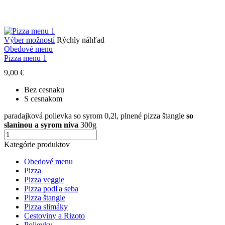
výrobkov
na
stránke
Tento
Výber možností
Rýchly náhľad
produkt
Obedové menu
má
Pizza menu 1
viacero
9,00
€
variantov.
Možnosti
Bez cesnaku
si
S cesnakom
môžete
vybrať
paradajková polievka so syrom 0,2l, plnené pizza štangle
so
na
slaninou a syrom niva
300g
stránke
množstvo
Tento
produktu.
Pizza
produkt
Kategórie produktov
menu
má
1
viacero
Obedové menu
variantov.
Pizza
Možnosti
Pizza veggie
si
Pizza podľa seba
môžete
Pizza štangle
vybrať
Pizza slimáky
na
Cestoviny a Rizoto
stránke
Polievky