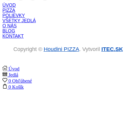
ÚVOD
PIZZA
POLIEVKY
VŠETKY JEDLÁ
O NÁS
BLOG
KONTAKT
Copyright ©
Houdini PIZZA
. Vytvoril
ITEC.SK
Úvod
Jedlá
0
Obľúbené
0
Košík