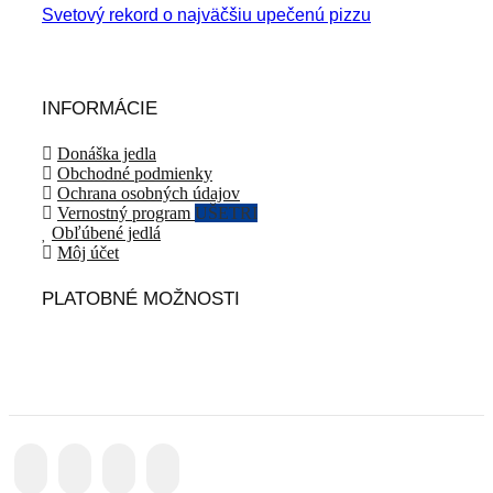
Svetový rekord o najväčšiu upečenú pizzu
INFORMÁCIE
Donáška jedla
Obchodné podmienky
Ochrana osobných údajov
Vernostný program
UŠETRI
Obľúbené jedlá
Môj účet
PLATOBNÉ MOŽNOSTI
Facebook
Instagram
Whatsapp
Email