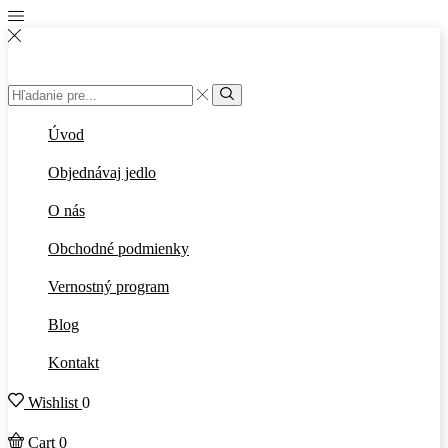
Vstup
vyhľadávania
Vyhľadať
Úvod
Objednávaj jedlo
O nás
Obchodné podmienky
Vernostný program
Blog
Kontakt
Wishlist
0
Cart
0