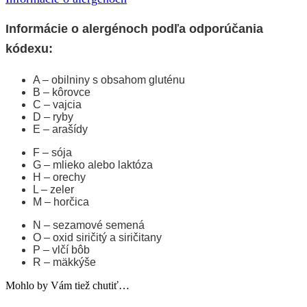
Informácie o alergénoch podľa odporúčania
kódexu:
A – obilniny s obsahom gluténu
B – kôrovce
C – vajcia
D – ryby
E – arašídy
F – sója
G – mlieko alebo laktóza
H – orechy
L – zeler
M – horčica
N – sezamové semená
O – oxid siričitý a siričitany
P – vlčí bôb
R – mäkkýše
Mohlo by Vám tiež chutiť…