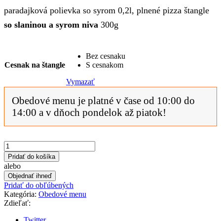
paradajková polievka so syrom 0,2l, plnené pizza štangle
so slaninou a syrom niva
300g
Bez cesnaku
Cesnak na štangle
S cesnakom
Vymazať
Obedové menu je platné v čase od 10:00 do
14:00 a v dňoch pondelok až piatok!
množstvo
Pizza
Pridať do košíka
menu
alebo
1
Objednať ihneď
Pridať do obľúbených
Kategória:
Obedové menu
Zdieľať:
Twitter