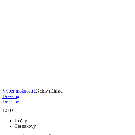
Tento
Výber možností
Rýchly náhľad
produkt
Dressing
má
Dressing
viacero
1,50
€
variantov.
Možnosti
Kečup
si
Cesnakový
môžete
vybrať