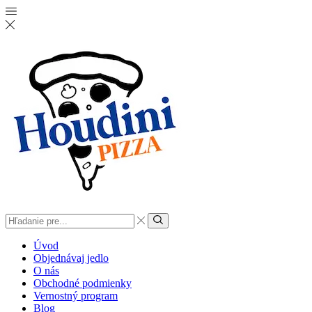
Vstup
vyhľadávania
Vyhľadať
Úvod
Objednávaj jedlo
O nás
Obchodné podmienky
Vernostný program
Blog