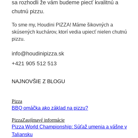
sa rozhodli že vám budeme piecť kvalitnú a
chutnú pizzu.
To sme my, Houdini PIZZA! Máme šikovných a
skúsených kuchárov, ktorí vedia upiecť nielen chutnú
pizzu.
info@houdinipizza.sk
+421 905 512 513
NAJNOVŠIE Z BLOGU
Pizza
BBQ omáčka ako základ na pizzu?
Pizza
Zaujímavé informácie
Pizza World Championship: Súťaž umenia a vášne v
Taliansku