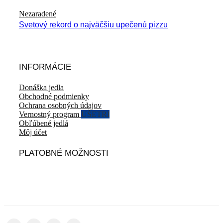
Nezaradené
Svetový rekord o najväčšiu upečenú pizzu
INFORMÁCIE
Donáška jedla
Obchodné podmienky
Ochrana osobných údajov
Vernostný program
UŠETRI
Obľúbené jedlá
Môj účet
PLATOBNÉ MOŽNOSTI