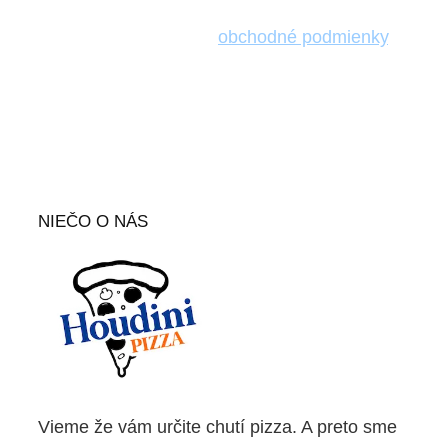
len
BRATISLAVA a okolie
– prepravné zóny sú
uvedené na stránke
obchodné podmienky
.
NIEČO O NÁS
Vieme že vám určite chutí pizza. A preto sme