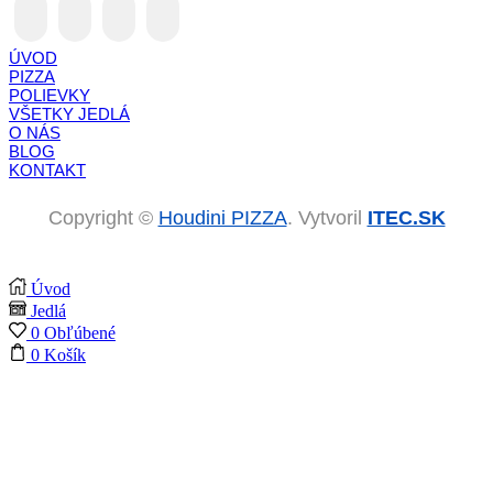
Facebook
Instagram
Whatsapp
Email
ÚVOD
PIZZA
POLIEVKY
VŠETKY JEDLÁ
O NÁS
BLOG
KONTAKT
Copyright ©
Houdini PIZZA
. Vytvoril
ITEC.SK
Úvod
Jedlá
0
Obľúbené
0
Košík