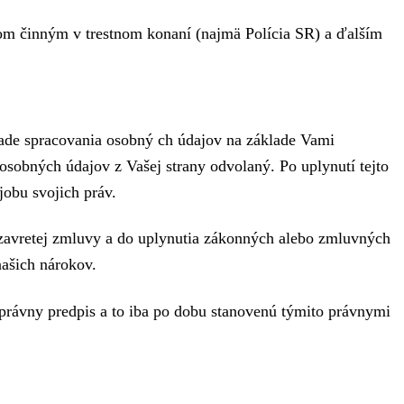
om činným v trestnom konaní (najmä Polícia SR) a ďalším
ade spracovania osobný ch údajov na základe Vami
osobných údajov z Vašej strany odvolaný. Po uplynutí tejto
obu svojich práv.
zavretej zmluvy a do uplynutia zákonných alebo zmluvných
našich nárokov.
právny predpis a to iba po dobu stanovenú týmito právnymi