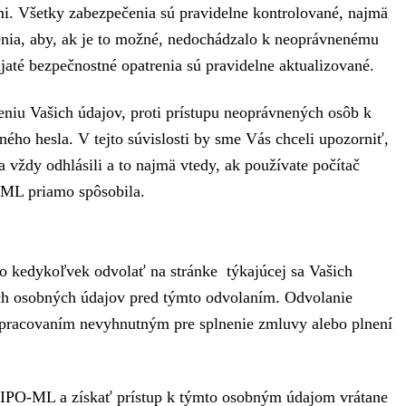
i. Všetky zabezpečenia sú pravidelne kontrolované, najmä
enia, aby, ak je to možné, nedochádzalo k neoprávnenému
até bezpečnostné opatrenia sú pravidelne aktualizované.
eniu Vašich údajov, proti prístupu neoprávnených osôb k
ho hesla. V tejto súvislosti by sme Vás chceli upozorniť,
 vždy odhlásili a to najmä vtedy, ak používate počítač
-ML priamo spôsobila.
o kedykoľvek odvolať na stránke týkajúcej sa Vašich
ich osobných údajov pred týmto odvolaním. Odvolanie
 spracovaním nevyhnutným pre splnenie zmluvy alebo plnení
é IPO-ML a získať prístup k týmto osobným údajom vrátane