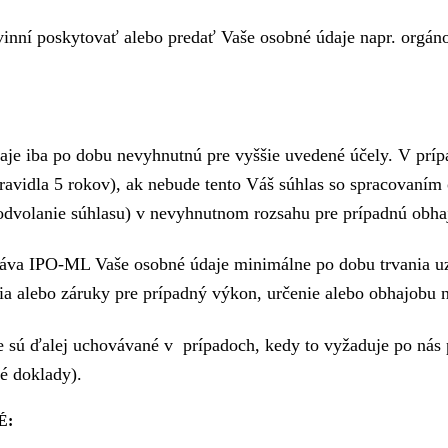
nní poskytovať alebo predať Vaše osobné údaje napr. orgán
e iba po dobu nevyhnutnú pre vyššie uvedené účely. V príp
ravidla 5 rokov), ak nebude tento Váš súhlas so spracovaním 
volanie súhlasu) v nevyhnutnom rozsahu pre prípadnú obhaj
váva IPO-ML Vaše osobné údaje minimálne po dobu trvania u
nia alebo záruky pre prípadný výkon, určenie alebo obhajobu 
 sú ďalej uchovávané v prípadoch, kedy to vyžaduje po nás 
é doklady).
É: