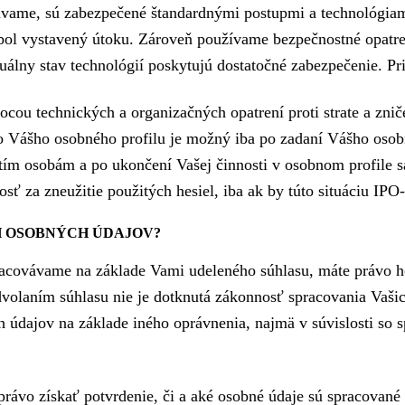
ávame, sú zabezpečené štandardnými postupmi a technológiam
ebol vystavený útoku. Zároveň používame bezpečnostné opatr
lny stav technológií poskytujú dostatočné zabezpečenie. Prij
ou technických a organizačných opatrení proti strate a znič
 Vášho osobného profilu je možný iba po zadaní Vášho osobné
etím osobám a po ukončení Vašej činnosti v osobnom profile sa
 za zneužitie použitých hesiel, iba ak by túto situáciu IPO
H OSOBNÝCH ÚDAJOV?
racovávame na základe Vami udeleného súhlasu, máte právo h
dvolaním súhlasu nie je dotknutá zákonnosť spracovania Vaš
 údajov na základe iného oprávnenia, najmä v súvislosti so
právo získať potvrdenie, či a aké osobné údaje sú spracovan