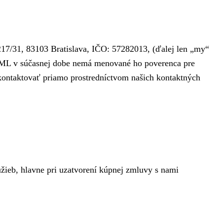
 217/31, 83103 Bratislava, IČO: 57282013, (ďalej len „my“
O-ML v súčasnej dobe nemá menované ho poverenca pre
kontaktovať priamo prostredníctvom našich kontaktných
žieb, hlavne pri uzatvorení kúpnej zmluvy s nami