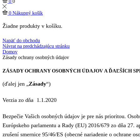
0
0
0
Nákupný košík
Žiadne produkty v košíku.
Napäť do obchodu
Návrat na predchádzajúcu stránku
Domov
Zásady ochrany osobných údajov
ZÁSADY OCHRANY OSOBNÝCH ÚDAJOV A ĎAĽŠÍCH S
(ďalej jen „
Zásady
“)
Verzia zo dňa 1.1.2020
Bezpečie Vašich osobných údajov je pre nás prioritou. Oso
Európskeho parlamentu a Rady (EU) 2016/679 zo dňa 27. apr
zrušení smernice 95/46/ES (obecné nariadenie o ochrane os