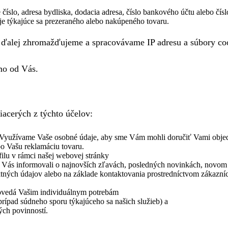
číslo, adresa bydliska, dodacia adresa, číslo bankového účtu alebo čís
aje týkajúce sa prezeraného alebo nakúpeného tovaru.
ke ďalej zhromažďujeme a spracovávame IP adresu a súbory co
mo od Vás.
acerých z týchto účelov:
 Využívame Vaše osobné údaje, aby sme Vám mohli doručiť Vami objed
bo Vašu reklamáciu tovaru.
ilu v rámci našej webovej stránky
Vás informovali o najnovších zľavách, posledných novinkách, novom t
ných údajov alebo na základe kontaktovania prostredníctvom zákazní
povedá Vašim individuálnym potrebám
rípad súdneho sporu týkajúceho sa našich služieb) a
ých povinností.