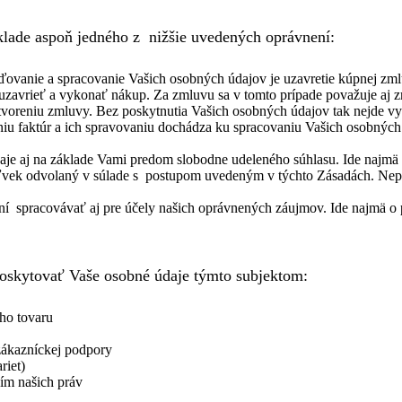
lade aspoň jedného z nižšie uvedených oprávnení:
vanie a spracovanie Vašich osobných údajov je uzavretie kúpnej zmlu
 uzavrieť a vykonať nákup. Za zmluvu sa v tomto prípade považuje aj 
oreniu zmluvy. Bez poskytnutia Vašich osobných údajov tak nejde vyt
iu faktúr a ich spravovaniu dochádza ku spracovaniu Vašich osobných 
e aj na základe Vami predom slobodne udeleného súhlasu. Ide najmä o
ľvek odvolaný v súlade s postupom uvedeným v týchto Zásadách. Nepo
í spracovávať aj pre účely našich oprávnených záujmov. Ide najmä o 
skytovať Vaše osobné údaje týmto subjektom:
ho tovaru
 zákazníckej podpory
riet)
ím našich práv