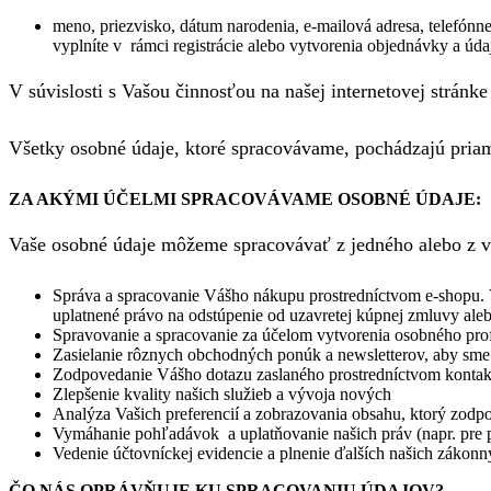
meno, priezvisko, dátum narodenia, e-mailová adresa, telefónne 
vyplníte v rámci registrácie alebo vytvorenia objednávky a úd
V súvislosti s Vašou činnosťou na našej internetovej strán
Všetky osobné údaje, ktoré spracovávame, pochádzajú pria
ZA AKÝMI ÚČELMI SPRACOVÁVAME OSOBNÉ ÚDAJE:
Vaše osobné údaje môžeme spracovávať z jedného alebo z vi
Správa a spracovanie Vášho nákupu prostredníctvom e-shopu.
uplatnené právo na odstúpenie od uzavretej kúpnej zmluvy ale
Spravovanie a spracovanie za účelom vytvorenia osobného prof
Zasielanie rôznych obchodných ponúk a newsletterov, aby sme 
Zodpovedanie Vášho dotazu zaslaného prostredníctvom kontakt
Zlepšenie kvality našich služieb a vývoja nových
Analýza Vašich preferencií a zobrazovania obsahu, ktorý zod
Vymáhanie pohľadávok a uplatňovanie našich práv (napr. pre p
Vedenie účtovníckej evidencie a plnenie ďalších našich zákonn
ČO NÁS OPRÁVŇUJE KU SPRACOVANIU ÚDAJOV?