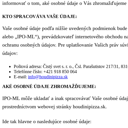
informovať o tom, aké osobné údaje o Vás zhromažďujeme
KTO SPRACOVÁVA VAŠE ÚDAJE:
Vaše osobné údaje podľa nižšie uvedených podmienok bude sp
alebo „IPO-ML“), prevádzkovateľ internetového obchodu na
ochranu osobných údajov. Pre uplatňovanie Vašich práv súv
údajov:
Poštová adresa: Čistý svet s. r. o., Čsl. Parašutistov 217/31, 83
Telefónne číslo: +421 918 850 064
E-mail:
info@houdinipizza.sk
AKÉ OSOBNÉ ÚDAJE ZHROMAŽĎUJEME:
IPO-ML môže ukladať a inak spracovávať Vaše osobné údaje,
prostredníctvom webovej stránky houdinipizza.sk.
Ide tak hlavne o nasledujúce osobné údaje: