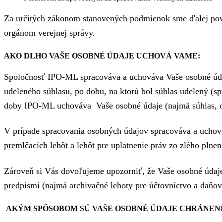
Za určitých zákonom stanovených podmienok sme ďalej povi
orgánom verejnej správy.
AKO DLHO VAŠE OSOBNÉ ÚDAJE UCHOVÁ VAME:
Spoločnosť IPO-ML spracováva a uchováva Vaše osobné údaj
udeleného súhlasu, po dobu, na ktorú bol súhlas udelený (sp
doby IPO-ML uchováva Vaše osobné údaje (najmä súhlas, od
V prípade spracovania osobných údajov spracováva a ucho
premlčacích lehôt a lehôt pre uplatnenie práv zo zlého plne
Zároveň si Vás dovoľujeme upozorniť, že Vaše osobné údaje
predpismi (najmä archivačné lehoty pre účtovníctvo a daňov
AKÝM SP
Ȏ
SOBOM SÚ VAŠE OSOBNÉ ÚDAJE CHRÁNEN