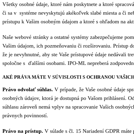
Všetky osobné údaje, ktoré nám poskytnete a ktoré spracov
či sa v systéme nevyskytujú akékoľvek slabé miesta a či n
prístupu k Vašim osobným údajom a ktoré s ohľadom na aktuá
Naše webové stránky a ostatné systémy zabezpečujeme pomoc
Vašim údajom, ich pozmeňovaniu či rozširovaniu. Prístup do
že je nevyhnutné, aby ste Vaše prístupové údaje nedávali tr
spoločne s ďalšími osobami. IPO-ML nepreberá zodpovednosť
AKÉ PRÁVA MÁTE V SÚVISLOSTI S OCHRANOU VAŠIC
Právo odvolať súhlas.
V prípade, že Vaše osobné údaje sp
osobných údajov, ktorá je dostupná po Vašom prihlásení. O
súhlasu zároveň nemá vplyv na spracovanie Vašich osobných
právnych povinností.
Právo na prístup.
V súlade s čl. 15 Nariadení GDPR máte 