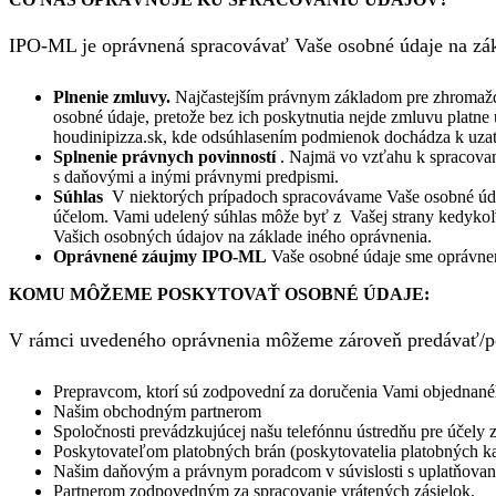
IPO-ML je oprávnená spracovávať Vaše osobné údaje na zák
Plnenie zmluvy.
Najčastejším právnym základom pre zhromažďo
osobné údaje, pretože bez ich poskytnutia nejde zmluvu platne
houdinipizza.sk, kde odsúhlasením podmienok dochádza k uzatv
Splnenie právnych povinností
. Najmä vo vzťahu k spracovan
s daňovými a inými právnymi predpismi.
Súhlas
V niektorých prípadoch spracovávame Vaše osobné údaj
účelom. Vami udelený súhlas môže byť z Vašej strany kedyko
Vašich osobných údajov na základe iného oprávnenia.
Oprávnené záujmy IPO-ML
Vaše osobné údaje sme oprávnen
KOMU M
Ȏ
ŽEME POSKYTOVAŤ OSOBNÉ ÚDAJE:
V rámci uvedeného oprávnenia môžeme zároveň predávať/po
Prepravcom, ktorí sú zodpovední za doručenia Vami objednané
Našim obchodným partnerom
Spoločnosti prevádzkujúcej našu telefónnu ústredňu pre účely
Poskytovateľom platobných brán (poskytovatelia platobných ka
Našim daňovým a právnym poradcom v súvislosti s uplatňovan
Partnerom zodpovedným za spracovanie vrátených zásielok.