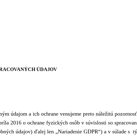
PRACOVANÝCH ÚDAJOV
bným údajom a ich ochrane venujeme preto náležitú pozornos
íla 2016 o ochrane fyzických osôb v súvislosti so spracova
obných údajov) ďalej len „Nariadenie GDPR“) a v súlade s t