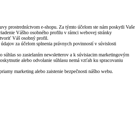
vy prostredníctvom e-shopu. Za týmto účelom ste nám poskytli Vaše
zriadenie Vášho osobného profilu v rámci webovej stránky
voriť Váš osobný profil.
údajov za účelom splnenia právnych povinností v súvislosti
 súhlas so zasielaním newsletterov a k súvisiacim marketingovým
skytnutie alebo odvolanie súhlasu nemá vzťah ku spracovaniu
priamy marketing alebo zaistenie bezpečnosti nášho webu.