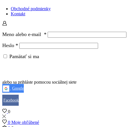
Obchodné podmienky
Kontakt
Meno alebo e-mail
*
Heslo
*
Pamätať si ma
alebo sa prihláste pomocou sociálnej siete
Google
Facebook
0
0
Moje obľúbené