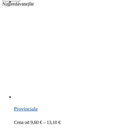
Najpredávanejšie
Vajce
Provinciale
Price
Cena od
9,60
€
–
13,10
€
range: