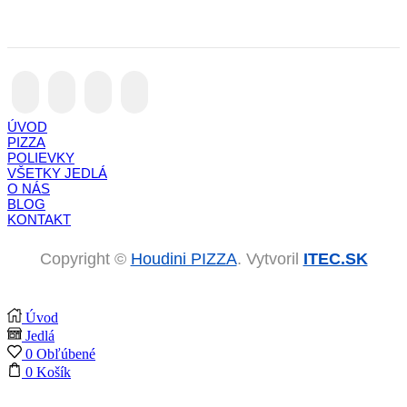
Facebook
Instagram
Whatsapp
Email
ÚVOD
PIZZA
POLIEVKY
VŠETKY JEDLÁ
O NÁS
BLOG
KONTAKT
Copyright ©
Houdini PIZZA
. Vytvoril
ITEC.SK
Úvod
Jedlá
0
Obľúbené
0
Košík