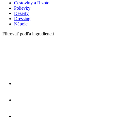
na
Cestoviny a Rizoto
stránke
Polievky
produktu.
Dezerty
Dressing
Nápoje
Filtrovať podľa ingrediencií
4
druhy
syra
Ananás
Baranie
rohy