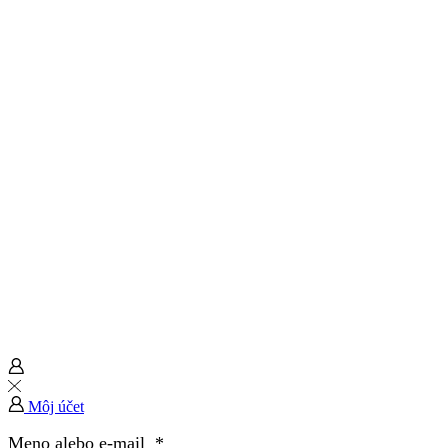
Môj účet
Meno alebo e-mail
*