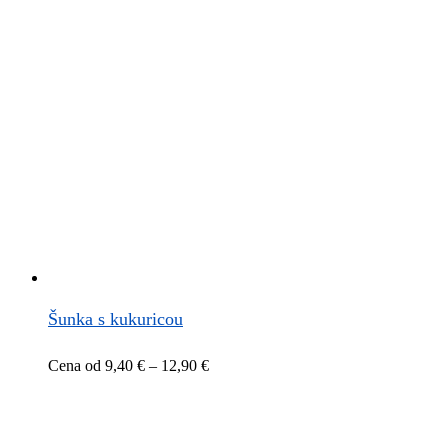
9,60 €
through
13,10 €
Šunka s kukuricou
Price
Cena od
9,40
€
–
12,90
€
range:
9,40 €
through
12,90 €