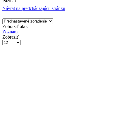
Pažítka
Návrat na predchádzajúcu stránku
Zobraziť ako:
Zoznam
Zobraziť
Počet
výrobkov
na
stránke