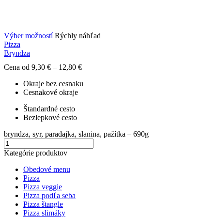
Tento
Výber možností
Rýchly náhľad
produkt
Pizza
má
Bryndza
viacero
Price
Cena od
9,30
€
–
12,80
€
variantov.
range:
Možnosti
Okraje bez cesnaku
9,30 €
si
Cesnakové okraje
through
môžete
12,80 €
vybrať
Štandardné cesto
na
Bezlepkové cesto
stránke
produktu.
bryndza, syr, paradajka, slanina, pažítka – 690g
množstvo
Tento
Bryndza
produkt
Kategórie produktov
má
viacero
Obedové menu
variantov.
Pizza
Možnosti
Pizza veggie
si
Pizza podľa seba
môžete
Pizza štangle
vybrať
Pizza slimáky