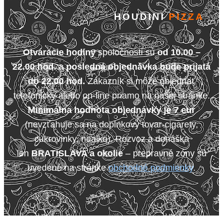
HOUDINI
PIZZA
Otváracie hodiny
spoločnosti sú
od 10.00 –
22.00 hod.
a
posledná objednávka bude prijatá
do 22.00 hod.
Zákazník si môže objednať
telefonicky alebo on-line priamo na našej stránke.
Minimálna hodnota objednávky je 7 eur
(nevzťahuje sa na doplnkový tovar-cigarety,
cukrovinky, nealko). Rozvoz a donáška
len
BRATISLAVA a okolie
– prepravné zóny sú
uvedené na stránke
obchodné podmienky
.