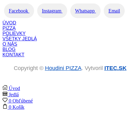
Facebook
Instagram
Whatsapp
Email
ÚVOD
PIZZA
POLIEVKY
VŠETKY JEDLÁ
O NÁS
BLOG
KONTAKT
Copyright ©
Houdini PIZZA
. Vytvoril
ITEC.SK
Úvod
Jedlá
0
Obľúbené
0
Košík