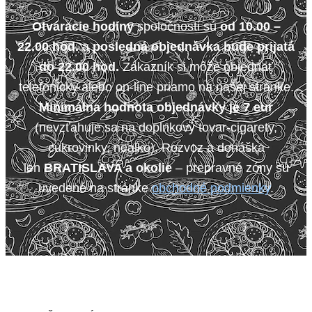
Otváracie hodiny
spoločnosti sú
od 10.00 –
22.00 hod.
a
posledná objednávka bude prijatá
do 22.00 hod.
Zákazník si môže objednať
telefonicky alebo on-line priamo na našej stránke.
Minimálna hodnota objednávky je 7 eur
(nevzťahuje sa na doplnkový tovar-cigarety,
cukrovinky, nealko). Rozvoz a donáška
len
BRATISLAVA a okolie
– prepravné zóny sú
uvedené na stránke
obchodné podmienky
.