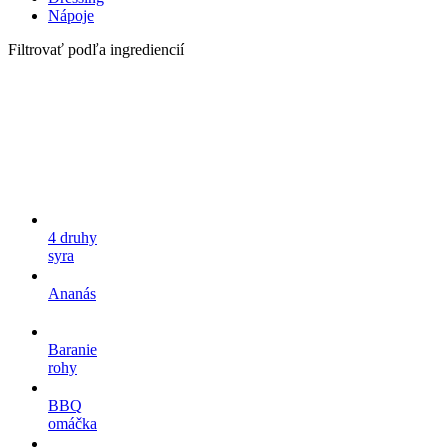
Nápoje
Filtrovať podľa ingrediencií
4 druhy
syra
Ananás
Baranie
rohy
BBQ
omáčka