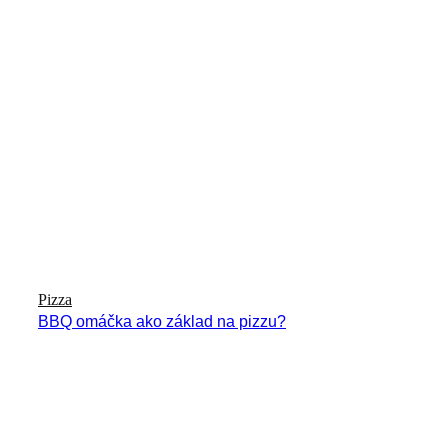
Pizza
BBQ omáčka ako základ na pizzu?