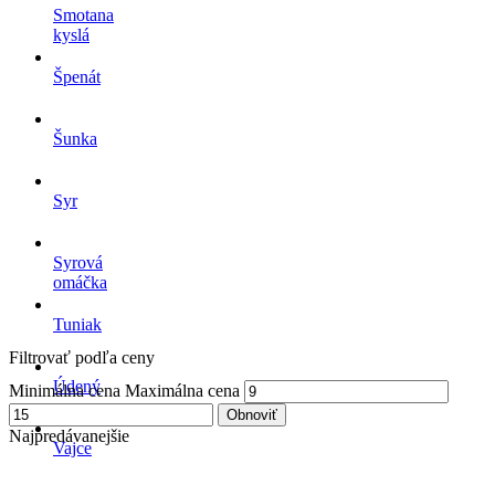
Smotana
kyslá
Špenát
Šunka
Syr
Syrová
omáčka
Tuniak
Filtrovať podľa ceny
Údený
Minimálna cena
Maximálna cena
syr
Obnoviť
Najpredávanejšie
Vajce