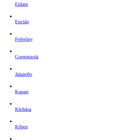
Eidam
Encián
Feferóny
Gorgonzola
Jalapeňo
Kapari
Klobása
Kôpor