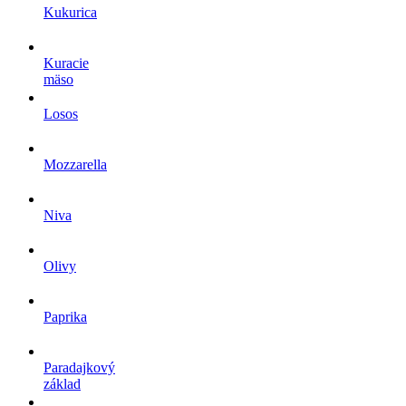
Kukurica
Kuracie
mäso
Losos
Mozzarella
Niva
Olivy
Paprika
Paradajkový
základ