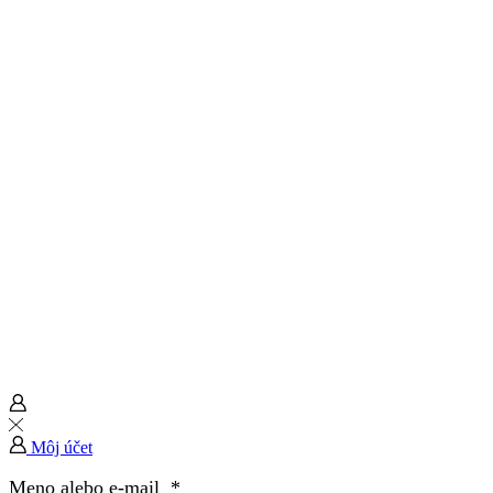
Môj účet
Meno alebo e-mail
*