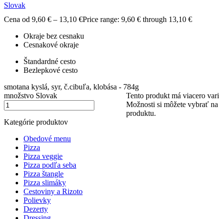
Slovak
Cena od
9,60
€
–
13,10
€
Price range: 9,60 € through 13,10 €
Okraje bez cesnaku
Cesnakové okraje
Štandardné cesto
Bezlepkové cesto
smotana kyslá, syr, č.cibuľa, klobása - 784g
množstvo Slovak
Tento produkt má viacero vari
Možnosti si môžete vybrať na
produktu.
Kategórie produktov
Obedové menu
Pizza
Pizza veggie
Pizza podľa seba
Pizza štangle
Pizza slimáky
Cestoviny a Rizoto
Polievky
Dezerty
Dressing